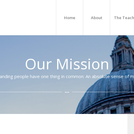
Home
About
The Teach
Our Mission
anding people have one thing in common: An absolute sense of mi