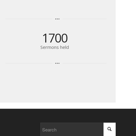
1700
Sermons held