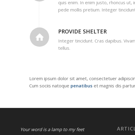
quis enim. In enim justo, rhoncus ut, 
pede mollis pretium. Integer tincidunt
PROVIDE SHELTER
Integer tincidunt. Cras dapibus. Viv
tellus.
Lorem ipsum dolor sit amet, consectetuer adipisci
Cum sociis natoque
penatibus
et magnis dis partur
ARTIC
Your word is a lamp to my feet